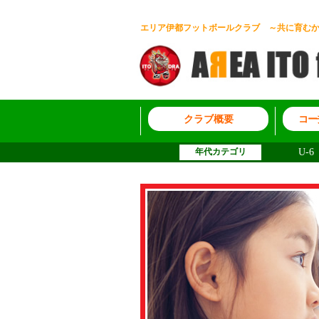
エリア伊都フットボールクラブ ～共に育む
クラブ概要
コー
年代カテゴリ
U-6