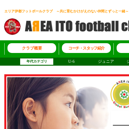
エリア伊都フットボールクラブ ～共に育むかけがえのない仲間とずっと一緒～
クラブ概要
コーチ・スタッフ紹介
年代カテゴリ
U-6
ジュニア