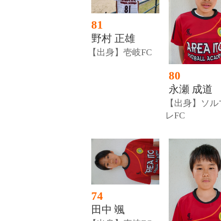
81
野村 正雄
【出身】壱岐FC
80
永瀬 成道
【出身】ソル
レFC
74
田中 颯