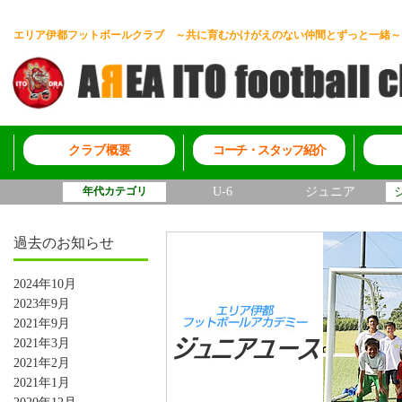
エリア伊都フットボールクラブ ～共に育むかけがえのない仲間とずっと一緒～
クラブ概要
コーチ・スタッフ紹介
年代カテゴリ
U-6
ジュニア
過去のお知らせ
2024年10月
2023年9月
2021年9月
2021年3月
2021年2月
2021年1月