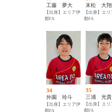
工藤 夢大
末松 大翔
【出身】エリア伊
【出身】エリ
都FA
都FA
35
34
三浦 光貴
外園 玲斗
【出身】エリ
【出身】エリア伊
都FA
都FA