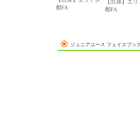
【出身】エリ
都FA
都FA
ジュニアユース フェイスブッ