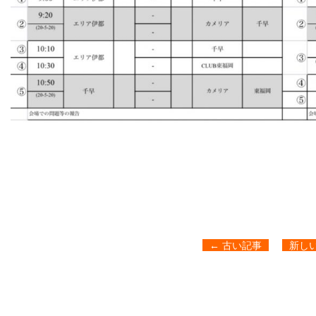
←
古い記事
新し